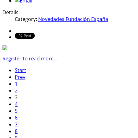
Details
Category:
Novedades Fundación España
Register to read more...
Start
Prev
1
2
3
4
5
6
7
8